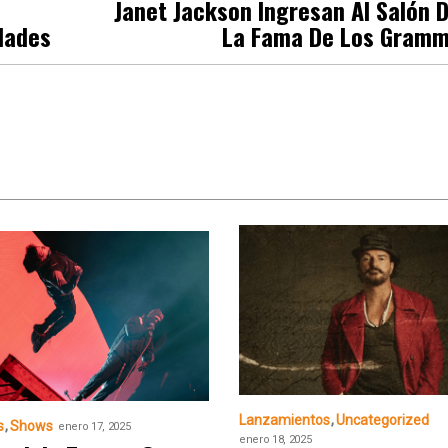
Janet Jackson Ingresan Al Salón 
dades
La Fama De Los Gram
Lanzamientos
Uncategorized
s
Shows
enero 17, 2025
enero 18, 2025