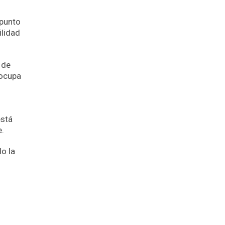
 punto
ilidad
 de
 ocupa
está
e.
o la