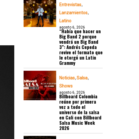
Entrevistas
Lanzamientos
Latino
agosto 6, 2026
“Había que hacer un
Big Band 2 porque
vendrá un Big Band
3”: Andrés Cepeda
revive el formato que
le otorgó un Latin
Grammy
Noticias
Salsa
Shows
agosto 6, 2026
Billboard Colombia
reúne por primera
vez a todo el
universo de la salsa
en Cali con Billboard
Salsa Music Week
2026