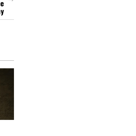
De
my