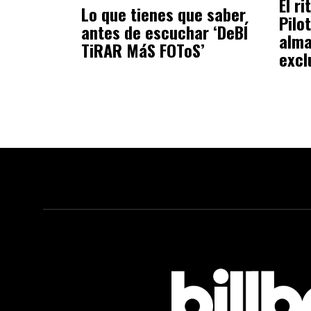
El r
Lo que tienes que saber
Pilo
antes de escuchar ‘DeBÍ
alma
TiRAR MáS FOToS’
excl