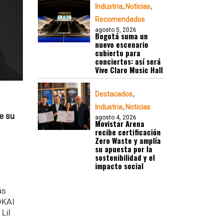
Industria
Noticias
Recomendados
agosto 5, 2026
Bogotá suma un
nuevo escenario
cubierto para
conciertos: así será
Vive Claro Music Hall
Destacados
Industria
Noticias
e su
agosto 4, 2026
Movistar Arena
recibe certificación
Zero Waste y amplía
su apuesta por la
sostenibilidad y el
impacto social
ás
OKAI
Lil