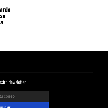
cardo
 su
da
estro Newsletter