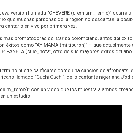
o.
 nueva versión llamada “CHÉVERE (premium_remix)” ocurra a
r lo que muchas personas de la región no descartan la posib
a cantarla en vivo por primera vez.
s más prometedoras del Caribe colombiano, antes del éxito
con éxitos como “AY MAMA (mi tiburón)” – que actualmente
 E’ PANELA (cule_nota”, otro de sus mayores éxitos del año
l término puede calificarse como una canción de afrobeats, 
ricano llamado “Cuchi Cuchi”, de la cantante nigeriana J’odi
mium_remix)” con un video que los muestra a ambos creand
 en un estudio.