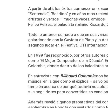
A partir de ahí, los éxitos comenzaron a acu
“Sentencia”, “Bandido” y en años más recien
artistas diversos – muchas veces, amigos 
Felipe Peláez, el baladista italiano Riccardo 
Todo lo anterior sumado a que en sus varias 
galardonado con la Gaviota de Plata y la Ant
segundo lugar en el Festival OTI Internacion
En 1999 fue reconocido, por otros autores 
como ‘El Mejor Compositor de la Década’. En
Colombia, donde dentro de los baladistas se
En entrevista con
Billboard Colombia
nos ha
música, en la que como él explica – salvo 
también acerca de por qué todavía no solo t
sus seguidores para convertirlas en cancion
Además reveló algunos preparativos del con
septiembre en Bogotá con invitados como Ma