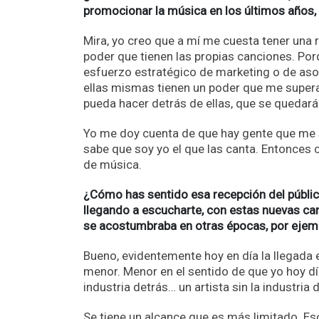
promocionar la música en los últimos años,
Mira, yo creo que a mí me cuesta tener una r
poder que tienen las propias canciones. Po
esfuerzo estratégico de marketing o de aso
ellas mismas tienen un poder que me supera
pueda hacer detrás de ellas, que se quedar
Yo me doy cuenta de que hay gente que me s
sabe que soy yo el que las canta. Entonces 
de música.
¿Cómo has sentido esa recepción del público
llegando a escucharte, con estas nuevas ca
se acostumbraba en otras épocas, por eje
Bueno, evidentemente hoy en día la llegada 
menor. Menor en el sentido de que yo hoy dí
industria detrás… un artista sin la industria
Se tiene un alcance que es más limitado. Eso