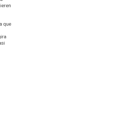
uieren
a que
ira
asi