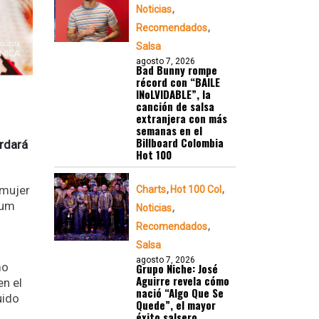
Noticias
Recomendados
Salsa
agosto 7, 2026
Bad Bunny rompe
récord con “BAILE
INoLVIDABLE”, la
canción de salsa
extranjera con más
semanas en el
Billboard Colombia
rdará
Hot 100
 mujer
Charts
Hot 100 Col
bum
Noticias
Recomendados
Salsa
agosto 7, 2026
mo
Grupo Niche: José
Aguirre revela cómo
n el
nació “Algo Que Se
uido
Quede”, el mayor
éxito salsero