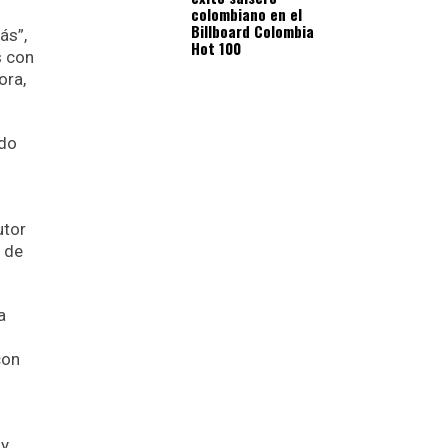
colombiano en el
Billboard Colombia
ás”,
Hot 100
s con
ora,
ido
utor
s de
a
con
 y