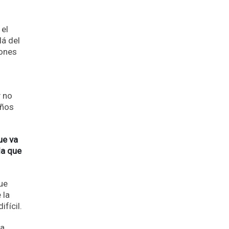
 el
lá del
iones
o
y no
años
ue va
la que
ue
 la
fícil.
la