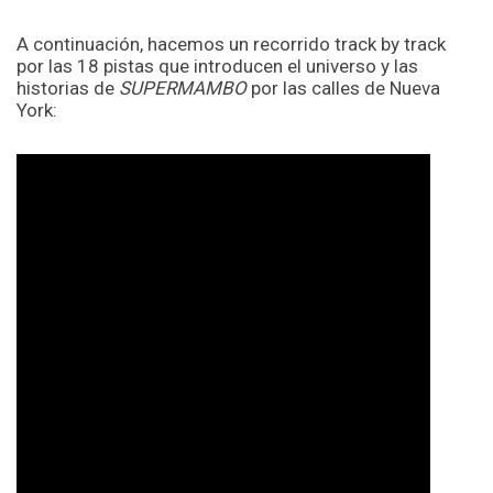
A continuación, hacemos un recorrido track by track
por las 18 pistas que introducen el universo y las
historias de
SUPERMAMBO
por las calles de Nueva
York: