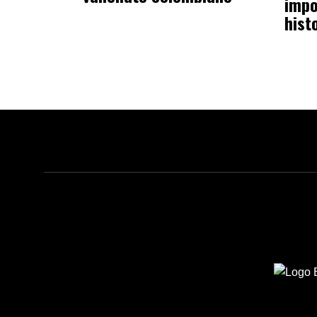
impo
hist