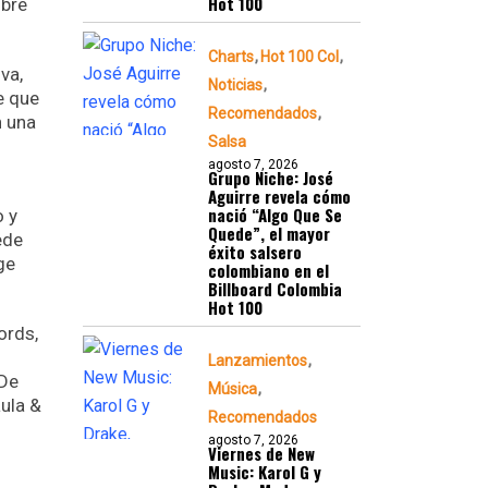
Hot 100
ubre
Charts
Hot 100 Col
va,
Noticias
e que
Recomendados
n una
Salsa
agosto 7, 2026
Grupo Niche: José
Aguirre revela cómo
nació “Algo Que Se
o y
Quede”, el mayor
ede
éxito salsero
ge
colombiano en el
Billboard Colombia
Hot 100
ords,
Lanzamientos
 De
Música
ula &
Recomendados
agosto 7, 2026
Viernes de New
Music: Karol G y