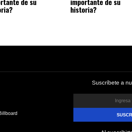
rtante de su
importante de su
oria?
historia?
Suscríbete a nu