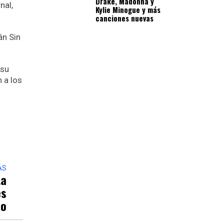
Drake, Madonna y
nal,
Kylie Minogue y más
canciones nuevas
án Sin
 su
 a los
ÁS
ta
es
do