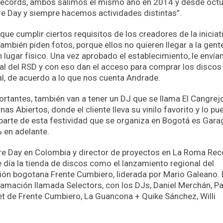
Records, ambos salimos el mismo año en 2014 y desde oct
e Day y siempre hacemos actividades distintas”.
ue cumplir ciertos requisitos de los creadores de la iniciati
También piden fotos, porque ellos no quieren llegar a la gent
n lugar físico. Una vez aprobado el establecimiento, le envía
al del RSD y con eso dan el acceso para comprar los discos
al, de acuerdo a lo que nos cuenta Andrade.
rtantes, también van a tener un DJ que se llama El Cangrej
as Abiertos, donde el cliente lleva su vinilo favorito y lo pu
 parte de esta festividad que se organiza en Bogotá es Gara
 en adelante.
re Day en Colombia y director de proyectos en La Roma Rec
 día la tienda de discos como el lanzamiento regional del
ión bogotana Frente Cumbiero, liderada por Mario Galeano.
amación llamada Selectors, con los DJs, Daniel Merchán, Pa
set de Frente Cumbiero, La Guancona + Quike Sánchez, Willi