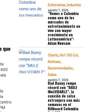
Entrevistas
Industria
agosto 7, 2026
“Vemos a Colombia
como uno de los
mercados de
entretenimiento en
vivo con mayor
crecimiento en
Latinoamérica”:
Adam Newsam
e que
Charts
Hot 100 Col
Noticias
de
Recomendados
 1400
cala
Salsa
agosto 7, 2026
Bad Bunny rompe
récord con “BAILE
de
INoLVIDABLE”, la
canción de salsa
da
extranjera con más
 centro
semanas en el
RPM
Billboard Colombia