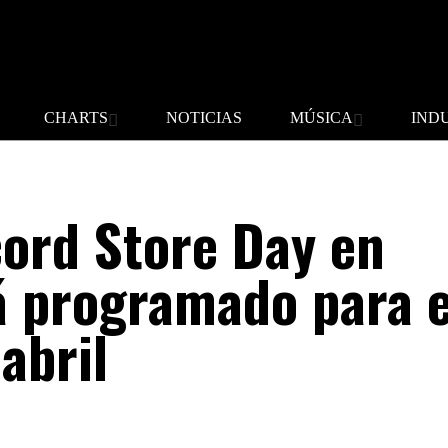
CHARTS
NOTICIAS
MÚSICA
IND
cord Store Day en
á programado para e
abril