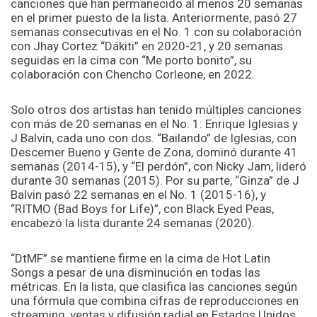
canciones que han permanecido al menos 20 semanas
en el primer puesto de la lista. Anteriormente, pasó 27
semanas consecutivas en el No. 1 con su colaboración
con Jhay Cortez “Dákiti” en 2020-21, y 20 semanas
seguidas en la cima con “Me porto bonito”, su
colaboración con Chencho Corleone, en 2022.
Solo otros dos artistas han tenido múltiples canciones
con más de 20 semanas en el No. 1: Enrique Iglesias y
J Balvin, cada uno con dos. “Bailando” de Iglesias, con
Descemer Bueno y Gente de Zona, dominó durante 41
semanas (2014-15), y “El perdón”, con Nicky Jam, lideró
durante 30 semanas (2015). Por su parte, “Ginza” de J
Balvin pasó 22 semanas en el No. 1 (2015-16), y
“RITMO (Bad Boys for Life)”, con Black Eyed Peas,
encabezó la lista durante 24 semanas (2020).
“DtMF” se mantiene firme en la cima de Hot Latin
Songs a pesar de una disminución en todas las
métricas. En la lista, que clasifica las canciones según
una fórmula que combina cifras de reproducciones en
streaming, ventas y difusión radial en Estados Unidos,