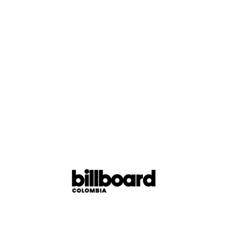
En ese contexto llega
The Romantic
, un álbum nutrido
por la frescura de un artista que parece llevar muchos
años sin forzar sus composiciones y de sus
intenciones por explorar sonidos como el bolero