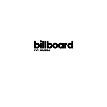
«Flight 643»
Este set de un poco más de 9 minutos fue lanzado en
2001 como parte de su álbum su álbum debut
In My
Memory
y posteriormente incluido en otros álbumes
recopilatorios como
Magik Seven: Live in Los Angeles
,
de mezclas en vivo.
i
d
n
a
g
o
.
L
.
.
El nombre que lleva hace referencia al número de vuelo
KL643 de la aerolínea neerlandesa KLM Royal Dutch
Airlines, que opera entre Ámsterdam y Nueva York.