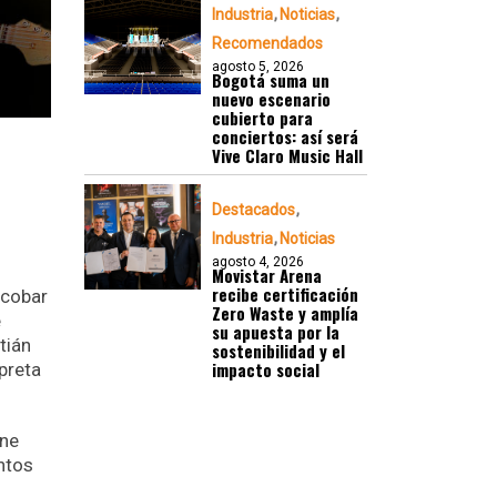
Industria
Noticias
Recomendados
agosto 5, 2026
Bogotá suma un
nuevo escenario
cubierto para
conciertos: así será
Vive Claro Music Hall
Destacados
Industria
Noticias
agosto 4, 2026
Movistar Arena
recibe certificación
scobar
Zero Waste y amplía
e
su apuesta por la
tián
sostenibilidad y el
impacto social
preta
ene
ntos