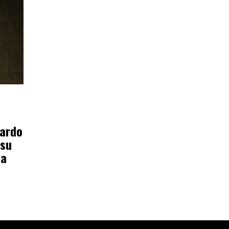
cardo
 su
da