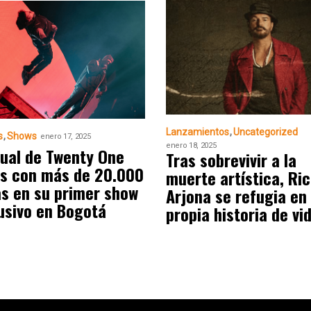
Lanzamientos
Uncategorized
s
Shows
enero 17, 2025
enero 18, 2025
itual de Twenty One
Tras sobrevivir a la
ts con más de 20.000
muerte artística, Ri
s en su primer show
Arjona se refugia en
usivo en Bogotá
propia historia de vi