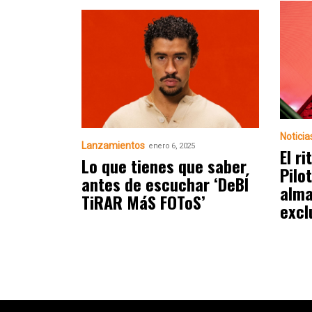
Noticia
Lanzamientos
enero 6, 2025
El r
Lo que tienes que saber
Pilo
antes de escuchar ‘DeBÍ
alma
TiRAR MáS FOToS’
excl