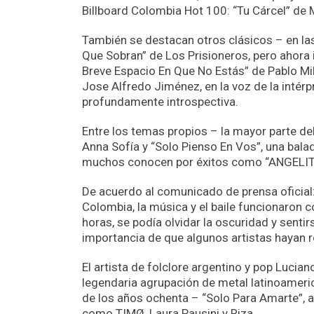
Billboard Colombia Hot 100: “Tu Cárcel” de
También se destacan otros clásicos – en la
Que Sobran” de Los Prisioneros, pero ahora 
Breve Espacio En Que No Estás” de Pablo Mil
Jose Alfredo Jiménez, en la voz de la intér
profundamente introspectiva.
Entre los temas propios – la mayor parte d
Anna Sofía y “Solo Pienso En Vos”, una bala
muchos conocen por éxitos como “ANGELITO”
De acuerdo al comunicado de prensa oficial
Colombia, la música y el baile funcionaron
horas, se podía olvidar la oscuridad y sentirs
importancia de que algunos artistas hayan r
El artista de folclore argentino y pop Lucia
legendaria agrupación de metal latinoameric
de los años ochenta – “Solo Para Amarte”, 
como TIMØ, Laura Pausini y Riza.