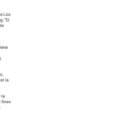
De Los
; “El
de
iana
).
as
er la
 la
 fines
s