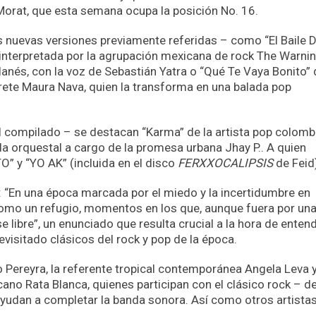
 Morat, que esta semana ocupa la posición No. 16.
s nuevas versiones previamente referidas – como “El Baile 
interpretada por la agrupación mexicana de rock The Warning
anés, con la voz de Sebastián Yatra o “Qué Te Vaya Bonito” 
prete Maura Nava, quien la transforma en una balada pop
el compilado – se destacan “Karma” de la artista pop colomb
da orquestal a cargo de la promesa urbana Jhay P.. A quien
 y “YO AK” (incluida en el disco
FERXXOCALIPSIS
de Feid
: “En una época marcada por el miedo y la incertidumbre en
 como un refugio, momentos en los que, aunque fuera por un
e libre”, un enunciado que resulta crucial a la hora de entend
evisitado clásicos del rock y pop de la época.
no Pereyra, la referente tropical contemporánea Angela Leva y
ano Rata Blanca, quienes participan con el clásico rock – de
ayudan a completar la banda sonora. Así como otros artista