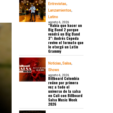
Entrevistas
Lanzamientos
Latino
agosto 6, 2026
“Había que hacer un
Big Band 2 porque
vendrá un Big Band
3”: Andrés Cepeda
revive el formato que
le otorgó un Latin
Grammy
Noticias
Salsa
Shows
agosto 6, 2026
Billboard Colombia
reúne por primera
vez a todo el
universo de la salsa
en Cali con Billboard
Salsa Music Week
2026