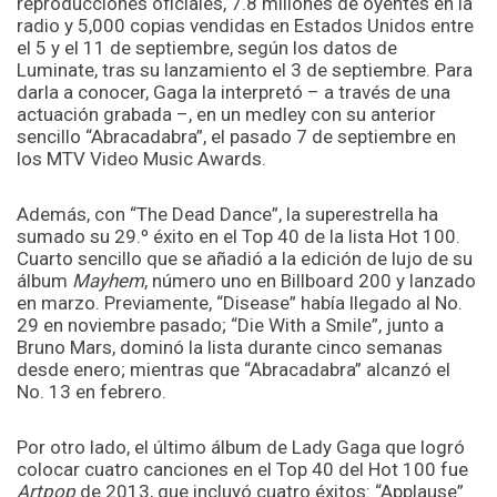
reproducciones oficiales, 7.8 millones de oyentes en la
radio y 5,000 copias vendidas en Estados Unidos entre
el 5 y el 11 de septiembre, según los datos de
Luminate, tras su lanzamiento el 3 de septiembre. Para
darla a conocer, Gaga la interpretó – a través de una
actuación grabada –, en un medley con su anterior
sencillo “Abracadabra”, el pasado 7 de septiembre en
los MTV Video Music Awards.
Además, con “The Dead Dance”, la superestrella ha
sumado su 29.º éxito en el Top 40 de la lista Hot 100.
Cuarto sencillo que se añadió a la edición de lujo de su
álbum
Mayhem
, número uno en Billboard 200 y lanzado
en marzo. Previamente, “Disease” había llegado al No.
29 en noviembre pasado; “Die With a Smile”, junto a
Bruno Mars, dominó la lista durante cinco semanas
desde enero; mientras que “Abracadabra” alcanzó el
No. 13 en febrero.
Por otro lado, el último álbum de Lady Gaga que logró
colocar cuatro canciones en el Top 40 del Hot 100 fue
Artpop
de 2013, que incluyó cuatro éxitos: “Applause”