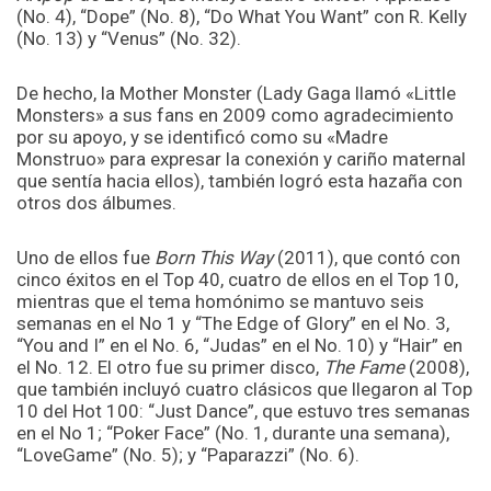
(No. 4), “Dope” (No. 8), “Do What You Want” con R. Kelly
(No. 13) y “Venus” (No. 32).
De hecho, la Mother Monster (Lady Gaga llamó «Little
Monsters» a sus fans en 2009 como agradecimiento
por su apoyo, y se identificó como su «Madre
Monstruo» para expresar la conexión y cariño maternal
que sentía hacia ellos), también logró esta hazaña con
otros dos álbumes.
Uno de ellos fue
Born This Way
(2011), que contó con
cinco éxitos en el Top 40, cuatro de ellos en el Top 10,
mientras que el tema homónimo se mantuvo seis
semanas en el No 1 y “The Edge of Glory” en el No. 3,
“You and I” en el No. 6, “Judas” en el No. 10) y “Hair” en
el No. 12. El otro fue su primer disco,
The Fame
(2008),
que también incluyó cuatro clásicos que llegaron al Top
10 del Hot 100: “Just Dance”, que estuvo tres semanas
en el No 1; “Poker Face” (No. 1, durante una semana),
“LoveGame” (No. 5); y “Paparazzi” (No. 6).