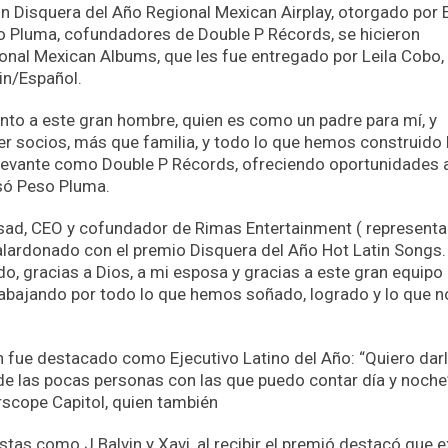
ón Disquera del Año Regional Mexican Airplay, otorgado por 
so Pluma, cofundadores de Double P Récords, se hicieron
onal Mexican Albums, que les fue entregado por Leila Cobo,
tin/Español.
junto a este gran hombre, quien es como un padre para mí, y
er socios, más que familia, y todo lo que hemos construido
elevante como Double P Récords, ofreciendo oportunidades 
só Peso Pluma.
sad, CEO y cofundador de Rimas Entertainment ( representa
alardonado con el premio Disquera del Año Hot Latin Songs.
o, gracias a Dios, a mi esposa y gracias a este gran equipo
abajando por todo lo que hemos soñado, logrado y lo que n
n fue destacado como Ejecutivo Latino del Año: “Quiero dar
 de las pocas personas con las que puedo contar día y noche
erscope Capitol, quien también
stas como J Balvin y Xavi, al recibir el premió destacó que e