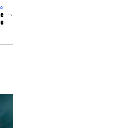
ÁS
De
ne