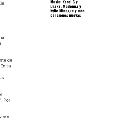
Music: Karol G y
Ela
Drake, Madonna y
Kylie Minogue y más
canciones nuevas
 ha
a
nte de
 En su
os
le
”. Por
xiste