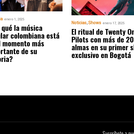
ia
enero 1, 2025
Noticias
Shows
enero 17, 2025
 qué la música
El ritual de Twenty O
lar colombiana está
Pilots con más de 2
l momento más
almas en su primer 
rtante de su
exclusivo en Bogotá
oria?
Suscríbete a nu