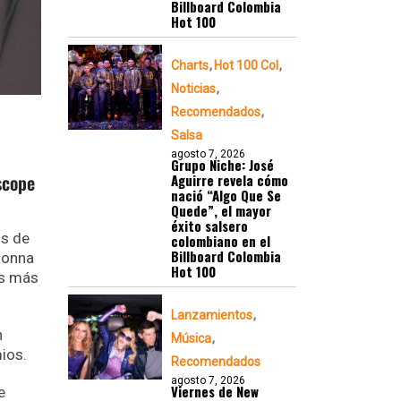
Billboard Colombia
Hot 100
Charts
Hot 100 Col
Noticias
Recomendados
Salsa
agosto 7, 2026
Grupo Niche: José
scope
Aguirre revela cómo
nació “Algo Que Se
Quede”, el mayor
éxito salsero
os de
colombiano en el
Billboard Colombia
adonna
Hot 100
os más
Lanzamientos
n
Música
mios.
Recomendados
agosto 7, 2026
Viernes de New
e