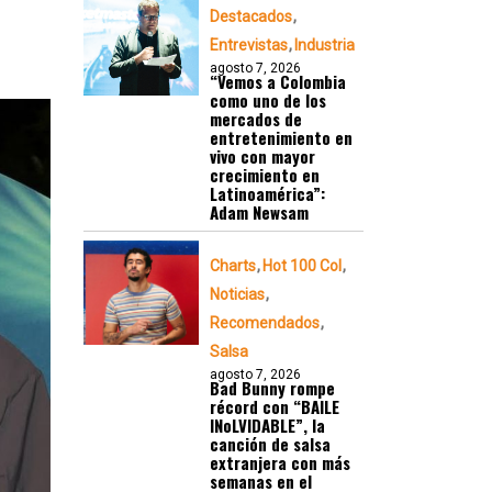
Destacados
Entrevistas
Industria
agosto 7, 2026
“Vemos a Colombia
como uno de los
mercados de
entretenimiento en
vivo con mayor
crecimiento en
Latinoamérica”:
Adam Newsam
Charts
Hot 100 Col
Noticias
Recomendados
Salsa
agosto 7, 2026
Bad Bunny rompe
récord con “BAILE
INoLVIDABLE”, la
canción de salsa
extranjera con más
semanas en el