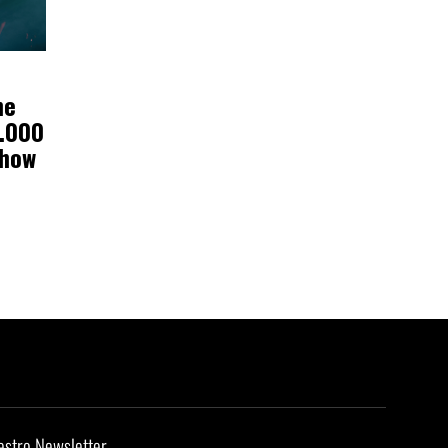
ne
0.000
show
estro Newsletter