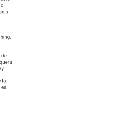
lo
seis
hing,
e de
squera
ay.
 la
 es