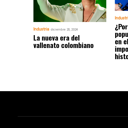
Industr
¿Por
Industria
diciembre 20, 2024
popu
La nueva era del
en e
vallenato colombiano
impo
hist