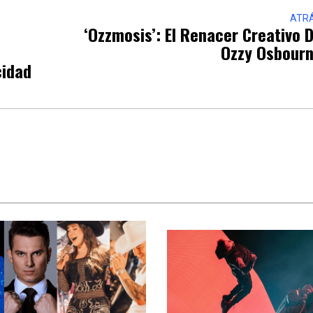
ATR
‘Ozzmosis’: El Renacer Creativo 
Ozzy Osbour
cidad