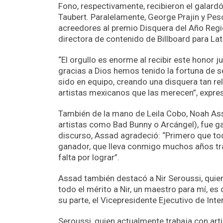
Fono, respectivamente, recibieron el galard
Taubert. Paralelamente, George Prajin y Pe
acreedores al premio Disquera del Año Regi
directora de contenido de Billboard para La
“El orgullo es enorme al recibir este honor 
gracias a Dios hemos tenido la fortuna de s
sido en equipo, creando una disquera tan r
artistas mexicanos que las merecen”, expre
También de la mano de Leila Cobo, Noah As
artistas como Bad Bunny o Arcángel), fue g
discurso, Assad agradeció: “Primero que tod
ganador, que lleva conmigo muchos años tr
falta por lograr”.
Assad también destacó a Nir Seroussi, quie
todo el mérito a Nir, un maestro para mí, es
su parte, el Vicepresidente Ejecutivo de Int
Seroussi, quien actualmente trabaja con arti