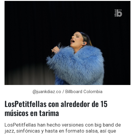
@juankdiaz.co / Billboard Colombia
LosPetitfellas con alrededor de 15
músicos en tarima
LosPetitfellas han hecho versiones con big band de
jazz, sinfónicas y hasta en formato salsa, así que