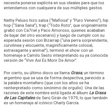
necesita ponerse explícita en sus ideales para que los
entendamos con cualquiera de sus múltiples gestos.
Nathy Peluso hizo salsa (“Mafiosa” y “Puro Veneno”), hip
hop (“Sana Sana”), trap (“Todo Roto”, que originalmente
grabó con Ca7riel y Paco Amoroso, quienes acababan
de bajar del otro escenario) y luego de cumplir con su
esperada sesión con Bizarrap (“una perra sorprendente,
curvilinea y elocuente, maginificamente colosal,
extravagante y animal”), terminó el show con un
homenaje a Camilo Sesto interpretando su ya conocida
versión de “Vivir Así Es Morir De Amor”.
Por cierto, su último disco se llama
Grasa
, un término
argentino que se usa de forma despectiva, parecido a
la palabra montañero (que con los años se ha
reinterpretado como sinónimo de orgullo). Una de las
razones de este nombre está ligada al álbum
La Grasa
de Las Capitales
de Serú Girán de 1979, lo que también
es un homenaje al icónico Charly García.