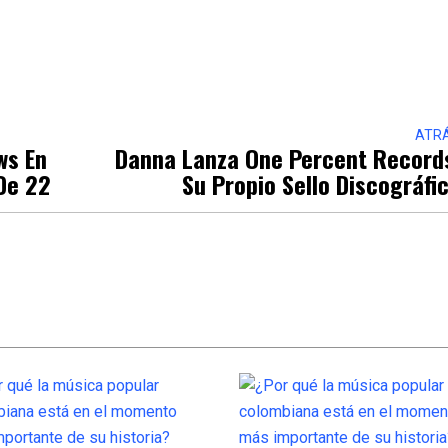
ATR
ws En
Danna Lanza One Percent Record
De 22
Su Propio Sello Discográfi