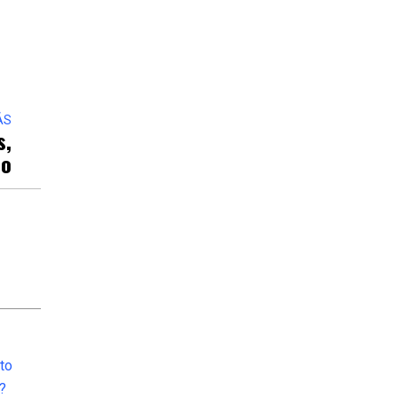
ÁS
s,
co