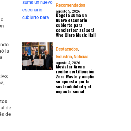
Recomendados
agosto 5, 2026
Bogotá suma un
mo
nuevo escenario
cubierto para
ón
conciertos: así será
Vive Claro Music Hall
ando
Destacados
mó la
ca
Industria
Noticias
agosto 4, 2026
Movistar Arena
recibe certificación
ivo;
Zero Waste y amplía
su apuesta por la
a,
sostenibilidad y el
impacto social
atos
al de
és de