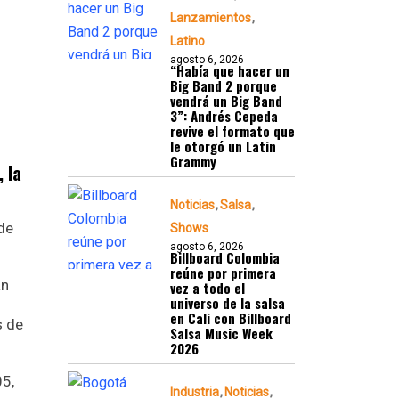
Lanzamientos
Latino
agosto 6, 2026
“Había que hacer un
Big Band 2 porque
vendrá un Big Band
3”: Andrés Cepeda
revive el formato que
le otorgó un Latin
Grammy
 la
Noticias
Salsa
de
Shows
agosto 6, 2026
Billboard Colombia
reúne por primera
an
vez a todo el
universo de la salsa
en Cali con Billboard
s de
Salsa Music Week
2026
05,
Industria
Noticias