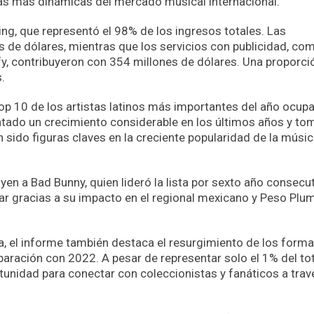
as más dinámicas del mercado musical internacional.
ming, que representó el 98% de los ingresos totales. Las
 de dólares, mientras que los servicios con publicidad, co
ify, contribuyeron con 354 millones de dólares. Una proporci
.
 top 10 de los artistas latinos más importantes del año ocup
entado un crecimiento considerable en los últimos años y to
 sido figuras claves en la creciente popularidad de la músi
n a Bad Bunny, quien lideró la lista por sexto año consecut
ar gracias a su impacto en el regional mexicano y Peso Plum
a, el informe también destaca el resurgimiento de los form
aración con 2022. A pesar de representar solo el 1% del tot
rtunidad para conectar con coleccionistas y fanáticos a trav