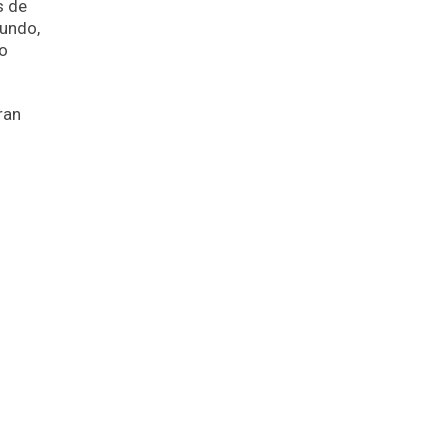
s de
mundo,
no
ran