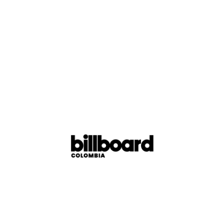
Ver esta publicación en Instagram
UNA PUBLICACIÓN COMPARTIDA DE BILLBOARD (@BI
.
.
g
.
n
i
d
a
o
L