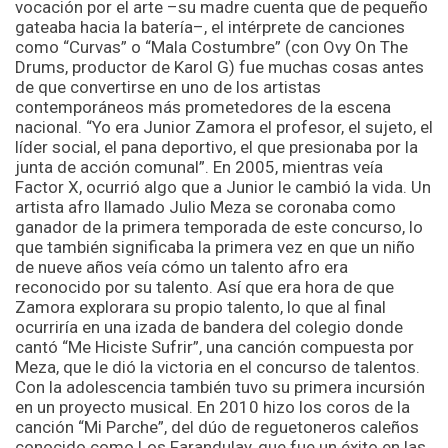
vocación por el arte –su madre cuenta que de pequeño
gateaba hacia la batería–, el intérprete de canciones
como “Curvas” o “Mala Costumbre” (con Ovy On The
Drums, productor de Karol G) fue muchas cosas antes
de que convertirse en uno de los artistas
contemporáneos más prometedores de la escena
nacional. “Yo era Junior Zamora el profesor, el sujeto, el
líder social, el pana deportivo, el que presionaba por la
junta de acción comunal”. En 2005, mientras veía
Factor X, ocurrió algo que a Junior le cambió la vida. Un
artista afro llamado Julio Meza se coronaba como
ganador de la primera temporada de este concurso, lo
que también significaba la primera vez en que un niño
de nueve años veía cómo un talento afro era
reconocido por su talento. Así que era hora de que
Zamora explorara su propio talento, lo que al final
ocurriría en una izada de bandera del colegio donde
cantó “Me Hiciste Sufrir”, una canción compuesta por
Meza, que le dió la victoria en el concurso de talentos.
Con la adolescencia también tuvo su primera incursión
en un proyecto musical. En 2010 hizo los coros de la
canción “Mi Parche”, del dúo de reguetoneros caleños
conocido como Los Farandulay, que fue un éxito en las