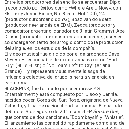
Entre los productores del sencillo se encuentran Diplo
(reconocido por éxitos como «Where Are U Now», con
Skrillex y Justin Bieber, No. 8 en el Hot 100), 24
(productor surcoreano de YG), Boaz van de Beatz
(productor neerlandés de EDM), Zecca (productor y
compositor argentino, ganador de 3 latin Grammy), Ape
Drums (productor mexicano-estadounidense), quienes
se encargaron tanto del arreglo como de la producción
del single, en los estudios de la compañía.
El video musical fue dirigido por el galardonado Dave
Meyers – responsable de éxitos visuales como “Bad
Guy” (Billie Eilish) o “No Tears Left to Cry” (Ariana
Grande) – y representa visualmente la saga de
influencia colectiva del grupo: sinergia y energía en
cada toma.
BLACKPINK, fue formado por la empresa YG
Entertainment y está compuesto por: Jisoo y Jennie,
nacidas cocen Corea del Sur; Rosé, originaria de Nueva
Zelanda; y Lisa, de nacionalidad tailandesa. El cuarteto
debutó el 8 de agosto de 2016 con el EP
Square One
,
que consta de dos canciones, “Boombayah” y “Whistle”.
El lanzamiento las consolidó rápidamente como uno de
los nombres más destacados en la industria del K-Pop.