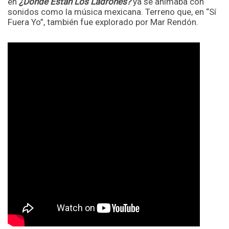
en
¿Dónde Están Los Ladrones?
ya se animaba con
sonidos como la música mexicana. Terreno que, en “Sí
Fuera Yo”, también fue explorado por Mar Rendón.