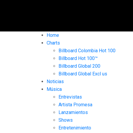
Home
Charts
Billboard Colombia Hot 100
Billboard Hot 100™
Billboard Global 200
Billboard Global Excl us
Noticias
Música
Entrevistas
Artista Promesa
Lanzamientos
Shows
Entretenimiento