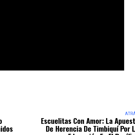
ATR
o
Escuelitas Con Amor: La Apues
nidos
De Herencia De Timbiquí Por 