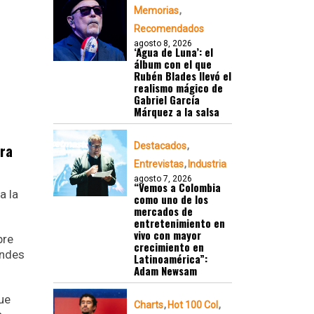
Memorias
Recomendados
agosto 8, 2026
‘Agua de Luna’: el
álbum con el que
Rubén Blades llevó el
realismo mágico de
Gabriel García
Márquez a la salsa
era
Destacados
Entrevistas
Industria
agosto 7, 2026
“Vemos a Colombia
a la
como uno de los
mercados de
entretenimiento en
vivo con mayor
bre
crecimiento en
andes
Latinoamérica”:
Adam Newsam
que
Charts
Hot 100 Col