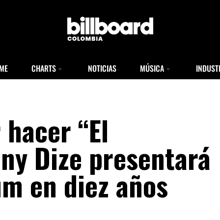
ME
CHARTS
NOTICIAS
MÚSICA
INDUST
 hacer “El
ony Dize presentará
um en diez años