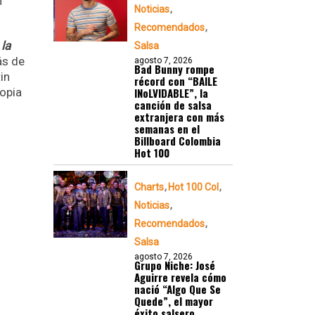
n
Noticias
Recomendados
la
Salsa
ás de
agosto 7, 2026
Bad Bunny rompe
in
récord con “BAILE
ropia
INoLVIDABLE”, la
canción de salsa
extranjera con más
semanas en el
Billboard Colombia
Hot 100
Charts
Hot 100 Col
Noticias
Recomendados
Salsa
agosto 7, 2026
Grupo Niche: José
Aguirre revela cómo
nació “Algo Que Se
Quede”, el mayor
éxito salsero