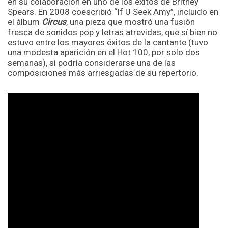
en su colaboración en uno de los éxitos de Britney
Spears. En 2008 coescribió “If U Seek Amy”, incluido en
el álbum
Circus
, una pieza que mostró una fusión
fresca de sonidos pop y letras atrevidas, que sí bien no
estuvo entre los mayores éxitos de la cantante (tuvo
una modesta aparición en el Hot 100, por solo dos
semanas), sí podría considerarse una de las
composiciones más arriesgadas de su repertorio.