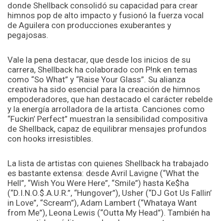
donde Shellback consolidó su capacidad para crear
himnos pop de alto impacto y fusionó la fuerza vocal
de Aguilera con producciones exuberantes y
pegajosas.
Vale la pena destacar, que desde los inicios de su
carrera, Shellback ha colaborado con P!nk en temas
como “So What” y “Raise Your Glass”. Su alianza
creativa ha sido esencial para la creación de himnos
empoderadores, que han destacado el carácter rebelde
y la energía arrolladora de la artista. Canciones como
“Fuckin’ Perfect” muestran la sensibilidad compositiva
de Shellback, capaz de equilibrar mensajes profundos
con hooks irresistibles.
La lista de artistas con quienes Shellback ha trabajado
es bastante extensa: desde Avril Lavigne (“What the
Hell”, “Wish You Were Here”, “Smile”) hasta Ke$ha
(“D.I.N.O.$.A.U.R.”, “Hungover”), Usher (“DJ Got Us Fallin’
in Love”, “Scream”), Adam Lambert (“Whataya Want
from Me”), Leona Lewis (“Outta My Head”). También ha