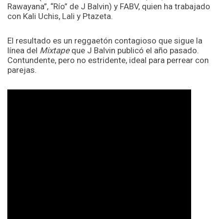
Rawayana”, “Río” de J Balvin) y FABV, quien ha trabajado
con Kali Uchis, Lali y Ptazeta.
El resultado es un reggaetón contagioso que sigue la
línea del
Mixtape
que J Balvin publicó el año pasado.
Contundente, pero no estridente, ideal para perrear con
parejas.