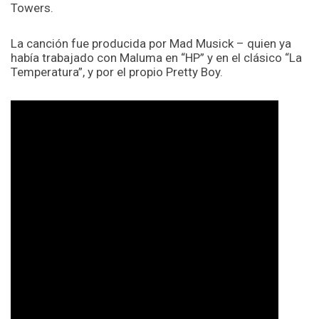
Towers.
La canción fue producida por Mad Musick – quien ya
había trabajado con Maluma en “HP” y en el clásico “La
Temperatura”, y por el propio Pretty Boy.