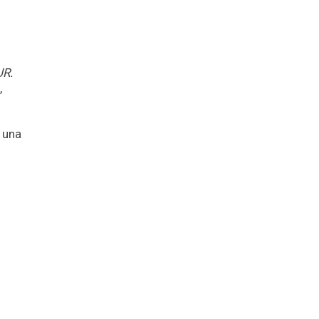
R.
,
 una