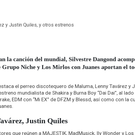
n la canción del mundial, Silvestre Dangond acom
e Grupo Niche y Los Mirlos con Juanes aportan el t
staca el perreo discotequero de Maluma, Lenny Tavárez y J
treno mundialista de Shakira y Burna Boy “Dai Dai”, al lado
rake, EDM con “Mi EX” de DFZM y Blessd, así como con la c
Juanes.
várez, Justin Quiles
res que reúnen a MAJESTIK, MadMusick, Ily Wonder y Los