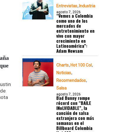
Entrevistas
Industria
agosto 7, 2026
“Vemos a Colombia
como uno de los
mercados de
entretenimiento en
vivo con mayor
crecimiento en
Latinoamérica”:
Adam Newsam
paña
oque
Charts
Hot 100 Col
Noticias
Recomendados
ustin
Salsa
 de
agosto 7, 2026
uota
Bad Bunny rompe
récord con “BAILE
INoLVIDABLE”, la
canción de salsa
extranjera con más
semanas en el
Billboard Colombia