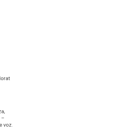
Morat
.
za,
 –
le voz.