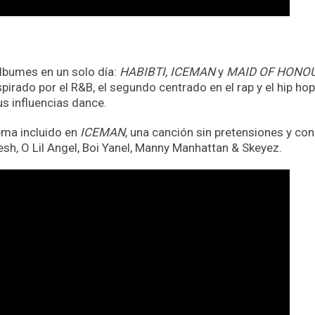
 álbumes en un solo día:
HABIBTI, ICEMAN
y
MAID OF HONOU
irado por el R&B, el segundo centrado en el rap y el hip hop
us influencias dance.
ema incluido en
ICEMAN
, una canción sin pretensiones y con
sh, O Lil Angel, Boi Yanel, Manny Manhattan & Skeyez.