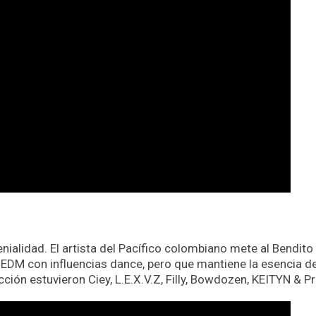
ialidad. El artista del Pacífico colombiano mete al Bendito
EDM con influencias dance, pero que mantiene la esencia de
ucción estuvieron Ciey, L.E.X.V.Z, Filly, Bowdozen, KEITYN & P