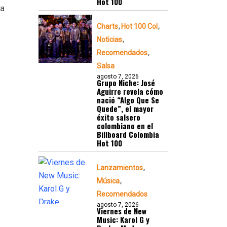
Hot 100
la
Charts
Hot 100 Col
Noticias
Recomendados
Salsa
agosto 7, 2026
Grupo Niche: José
Aguirre revela cómo
nació “Algo Que Se
Quede”, el mayor
éxito salsero
colombiano en el
Billboard Colombia
Hot 100
Lanzamientos
Música
Recomendados
agosto 7, 2026
Viernes de New
Music: Karol G y