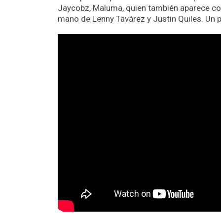
Jaycobz, Maluma, quien también aparece com
mano de Lenny Tavárez y Justin Quiles. Un per