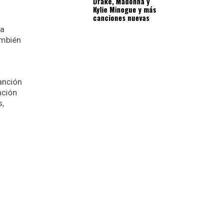
Drake, Madonna y
Kylie Minogue y más
canciones nuevas
ra
ambién
canción
nción
s,