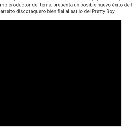
o productor del tema, presenta un posible nuevo éxito de 
reito discotequero bien fiel al estilo del Pretty Boy.