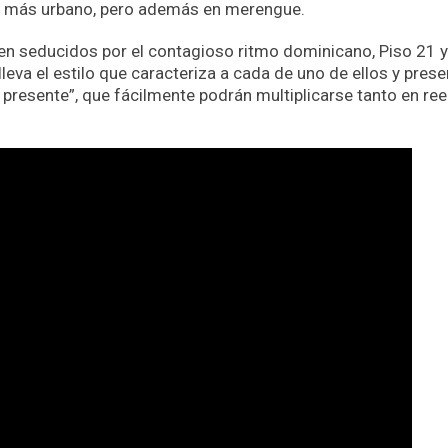
do más urbano, pero además en merengue.
en seducidos por el contagioso ritmo dominicano, Piso 21 
eva el estilo que caracteriza a cada de uno de ellos y prese
 presente”, que fácilmente podrán multiplicarse tanto en ree