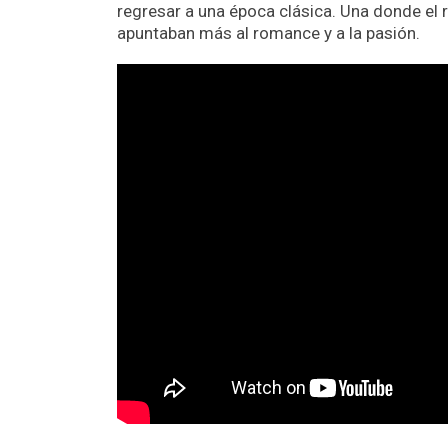
regresar a una época clásica. Una donde el 
apuntaban más al romance y a la pasión.