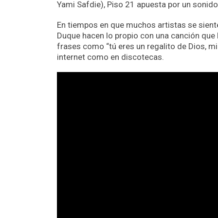
Yami Safdie), Piso 21 apuesta por un soni
En tiempos en que muchos artistas se sient
Duque hacen lo propio con una canción que ll
frases como “tú eres un regalito de Dios, mi
internet como en discotecas.