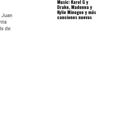
Music: Karol G y
Drake, Madonna y
Kylie Minogue y más
y Juan
canciones nuevas
nta
ls de