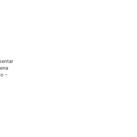
sentar
cena
do –