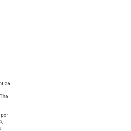
ntiza
 The
 por
o,
e