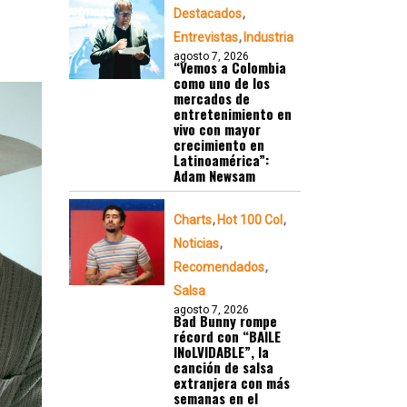
Destacados
Entrevistas
Industria
agosto 7, 2026
“Vemos a Colombia
como uno de los
mercados de
entretenimiento en
vivo con mayor
crecimiento en
Latinoamérica”:
Adam Newsam
Charts
Hot 100 Col
Noticias
Recomendados
Salsa
agosto 7, 2026
Bad Bunny rompe
récord con “BAILE
INoLVIDABLE”, la
canción de salsa
extranjera con más
semanas en el