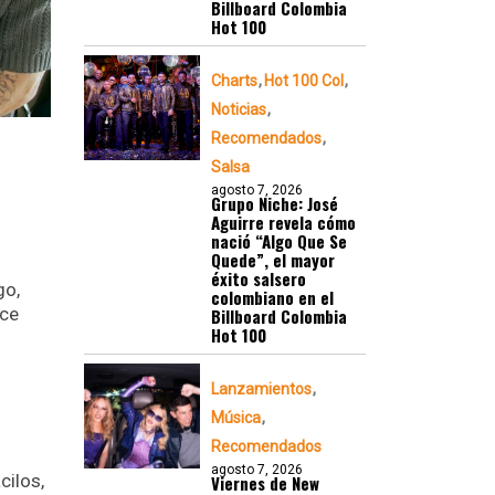
Billboard Colombia
Hot 100
Charts
Hot 100 Col
Noticias
Recomendados
Salsa
agosto 7, 2026
Grupo Niche: José
Aguirre revela cómo
nació “Algo Que Se
Quede”, el mayor
éxito salsero
go,
colombiano en el
ece
Billboard Colombia
Hot 100
Lanzamientos
Música
Recomendados
agosto 7, 2026
cilos,
Viernes de New