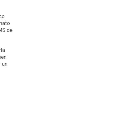
co
enato
 MS de
rla
ien
o un