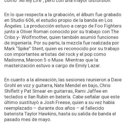
como “All My Life”, pero con una mayor distorsión.
En lo que respecta a la grabación, el álbum fue grabado
en Studio 606, el estudio propio de la banda en Los
Ángeles. La producción estuvo a cargo de Foo Fighters
junto a Oliver Roman conocido por su trabajo con The
Cribs y- Wolfmother, quien también asumió funciones
de ingeniería. Por su parte, la mezcla fue realizada por
Mark “Spike” Stent, quien es reconocido por su trabajo
con importantes artistas del rock y el pop como
Madonna, Maroon 5 o Muse. Mientras que la
masterización estuvo a cargo de Emily Lazar.
En cuanto a la alineación, las sesiones reunieron a Dave
Grohl en voz y guitarra, Nate Mendel en bajo, Chris
Shiflett y Pat Smear en guitarras, Rami Jaffee en
teclados e Ilan Rubin en batería. Cabe señalar que este
último sustituyó a Josh Freese, quien a su vez había
reemplazado – durante dos años – al fallecido
baterista Taylor Hawkins, hasta su salida de banda el
pasado mes de mayo.