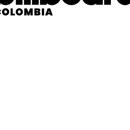
i
n
d
g
a
.
o
.
L
.