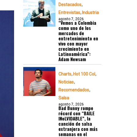
Destacados
Entrevistas
Industria
agosto 7, 2026
“Vemos a Colombia
como uno de los
mercados de
entretenimiento en
vivo con mayor
crecimiento en
Latinoamérica”:
Adam Newsam
Charts
Hot 100 Col
Noticias
Recomendados
Salsa
agosto 7, 2026
Bad Bunny rompe
récord con “BAILE
INoLVIDABLE”, la
canción de salsa
extranjera con más
semanas en el