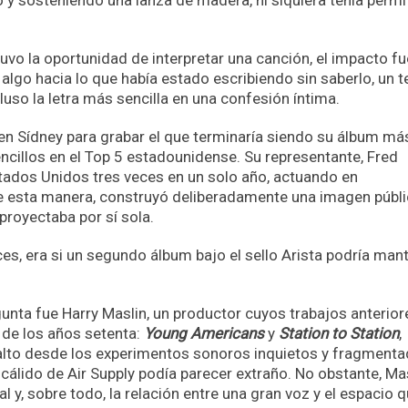
lo y sosteniendo una lanza de madera, ni siquiera tenía permi
vo la oportunidad de interpretar una canción, el impacto fu
algo hacia lo que había estado escribiendo sin saberlo, un t
luso la letra más sencilla en una confesión íntima.
en Sídney para grabar el que terminaría siendo su álbum má
encillos en el Top 5 estadounidense. Su representante, Fred
Estados Unidos tres veces en un solo año, actuando en
 De esta manera, construyó deliberadamente una imagen públ
proyectaba por sí sola.
nces, era si un segundo álbum bajo el sello Arista podría man
nta fue Harry Maslin, un productor cuyos trabajos anterior
 de los años setenta:
Young Americans
y
Station to Station
,
salto desde los experimentos sonoros inquietos y fragment
cálido de Air Supply podía parecer extraño. No obstante, Ma
 y, sobre todo, la relación entre una gran voz y el espacio q