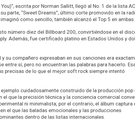
u)”, escrita por Norman Sallitt, llegó al No. 1 de la lista A
r su parte, “Sweet Dreams”, último corte promovido en la rad
imaginó como sencillo, también alcanzó el Top 5 en ambas l
sto número diez del Billboard 200, convirtiéndose en el disc
pply. Además, fue certificado platino en Estados Unidos y do
 él y su compañero expresaban en sus canciones era exacta
entre sí, pero no encuentran las palabras para hacerlo. Esa
 precisas de lo que el mejor soft rock siempre intentó
jemplo cuidadosamente construido de la producción pop
n el que la precisión técnica y la conciencia comercial conve
rimental ni minimalista; por el contrario, el álbum captura
en el que las baladas emocionales y las producciones
minantes dentro de las listas internacionales.