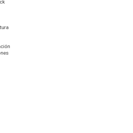
ock
tura
ación
ones