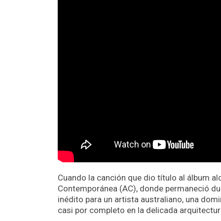
Cuando la canción que dio título al álbum alc
Contemporánea (AC), donde permaneció dura
inédito para un artista australiano, una do
casi por completo en la delicada arquitectu