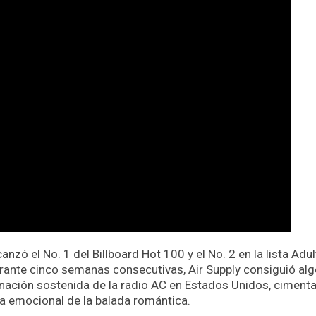
anzó el No. 1 del Billboard Hot 100 y el No. 2 en la lista Adu
nte cinco semanas consecutivas, Air Supply consiguió alg
minación sostenida de la radio AC en Estados Unidos, ciment
ra emocional de la balada romántica.