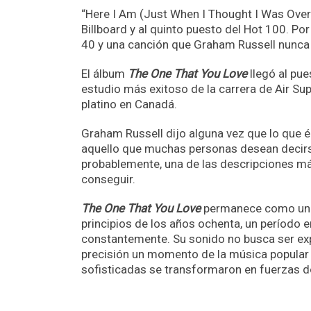
“Here I Am (Just When I Thought I Was Over Yo
Billboard y al quinto puesto del Hot 100. Po
40 y una canción que Graham Russell nunca 
El álbum
The One That You Love
llegó al pue
estudio más exitoso de la carrera de Air Su
platino en Canadá.
Graham Russell dijo alguna vez que lo que
aquello que muchas personas desean decirse 
probablemente, una de las descripciones más
conseguir.
The One That You Love
permanece como un e
principios de los años ochenta, un período e
constantemente. Su sonido no busca ser expe
precisión un momento de la música popular 
sofisticadas se transformaron en fuerzas do