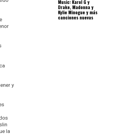
tido
Music: Karol G y
Drake, Madonna y
Kylie Minogue y más
canciones nuevas
e
enor
s
ica
tener y
es
ados
slin
ue la