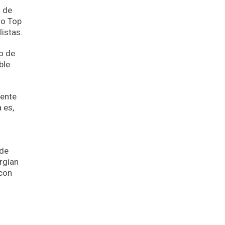
C de
io Top
istas.
o de
ble
mente
 es,
 de
rgían
 con