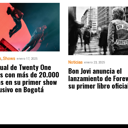
s
Shows
enero 17, 2025
Noticias
enero 23, 2025
itual de Twenty One
Bon Jovi anuncia el
ts con más de 20.000
lanzamiento de Forev
s en su primer show
su primer libro oficia
usivo en Bogotá