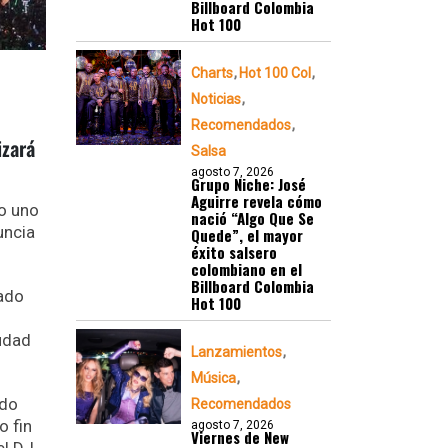
Billboard Colombia
Hot 100
Charts
Hot 100 Col
Noticias
Recomendados
izará
Salsa
agosto 7, 2026
Grupo Niche: José
Aguirre revela cómo
mo uno
nació “Algo Que Se
uncia
Quede”, el mayor
éxito salsero
colombiano en el
Billboard Colombia
bado
Hot 100
iudad
Lanzamientos
Música
ado
Recomendados
o fin
agosto 7, 2026
Viernes de New