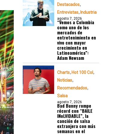
Destacados
Entrevistas
Industria
agosto 7, 2026
“Vemos a Colombia
como uno de los
mercados de
entretenimiento en
vivo con mayor
crecimiento en
Latinoamérica”:
Adam Newsam
Charts
Hot 100 Col
Noticias
Recomendados
Salsa
agosto 7, 2026
Bad Bunny rompe
récord con “BAILE
INoLVIDABLE”, la
canción de salsa
extranjera con más
semanas en el