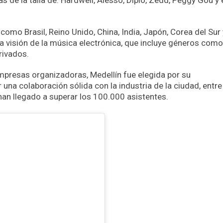
 de la talla de: Hardwell, Alesso, Diplo, Zedd, Peggy Gou y 
es como
Brasil, Reino Unido, China, India, Japón, Corea del Sur 
lia visión de la música electrónica, que incluye géneros como
erivados.
mpresas organizadoras, Medellín fue elegida por su
r una colaboración sólida con la industria de la ciudad, entre
han llegado a superar los 100.000 asistentes.