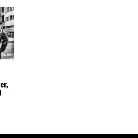
er,
l