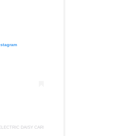
nstagram
ELECTRIC DAISY CARNIVAL (@EDC_LASVEGAS)