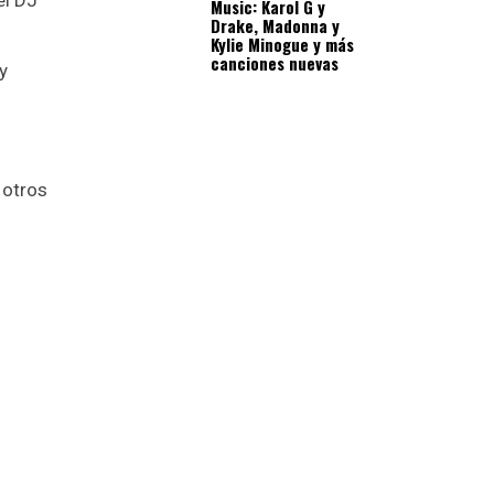
el DJ
Music: Karol G y
Drake, Madonna y
Kylie Minogue y más
canciones nuevas
y
 otros