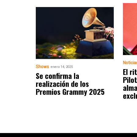
Noticia
Shows
enero 14, 2025
El r
Se confirma la
Pilo
realización de los
alma
Premios Grammy 2025
excl