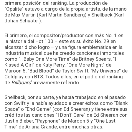
primera posición del ranking. La producción de
“Opalite” estuvo a cargo de la propia artista, de la mano
de Max Martin (Karl Martin Sandberg) y Shellback (Karl
Johan Schuster).
El primero, el compositor/productor con más No. 1 en
la historia del Hot 100 – este es su éxito No. 29 en
alcanzar dicho logro – y una figura emblemática en la
industria musical que ha creado canciones inmortales
como “…Baby One More Time” de Britney Spears, “I
Kissed A Girl” de Katy Perry, “One More Night” de
Maroon 5, “Bad Blood” de Taylor Swift, “My Universe” de
Coldplay con BTS. Todos ellos, en el podio del ranking
de
Billboard
previamente referido.
Shellback, por su parte, ya había trabajado en el pasado
con Swift y la había ayudado a crear éxitos como “Blank
Space” o “End Game” (con Ed Sheeran) y tiene entre sus
créditos las canciones “I Don’t’ Care” de Ed Sheeran con
Justin Bieber, “Payphone” de Maroon 5 y “One Last
Time” de Ariana Grande, entre muchas otras.