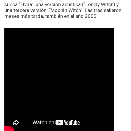
sueca “Elvira”, una versión acústica (“Lonely Witch) y
una tercera versión: “Moonlit Witch”. Las tres salieron
meses más tarde, también en el año 2000.