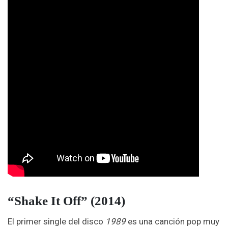
“Shake It Off” (2014)
El primer single del disco
1989
es una canción pop muy