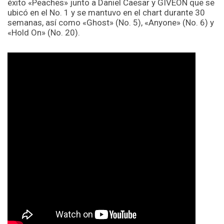
éxito «Peaches» junto a Daniel Caesar y GIVËON que se
ubicó en el No. 1 y se mantuvo en el chart durante 30
semanas, así como «Ghost» (No. 5), «Anyone» (No. 6) y
«Hold On» (No. 20).