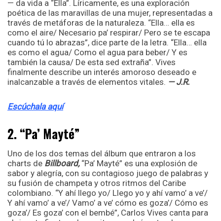
— da vida a “Ella”. Líricamente, es una exploración
poética de las maravillas de una mujer, representadas a
través de metáforas de la naturaleza. “Ella… ella es
como el aire/ Necesario pa’ respirar/ Pero se te escapa
cuando tú lo abrazas”, dice parte de la letra. “Ella… ella
es como el agua/ Como el agua para beber/ Y es
también la causa/ De esta sed extraña”. Vives
finalmente describe un interés amoroso deseado e
inalcanzable a través de elementos vitales.
— J.R.
Escúchala aquí
2. “Pa’ Mayté”
Uno de los dos temas del álbum que entraron a los
charts de
Billboard,
“Pa’ Mayté” es una explosión de
sabor y alegría, con su contagioso juego de palabras y
su fusión de champeta y otros ritmos del Caribe
colombiano. “Y ahí llego yo/ Llego yo y ahí vamo’ a ve’/
Y ahí vamo’ a ve’/ Vamo’ a ve’ cómo es goza’/ Cómo es
goza’/ Es goza’ con el bembé”, Carlos Vives canta para