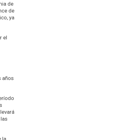
mia de
ance de
co, ya
 el
s años
eríodo
s
llevará
 las
 la