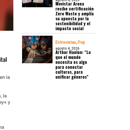
agosto 4, 2026
Movistar Arena
recibe certificación
Zero Waste y amplía
su apuesta por la
sostenibilidad y el
impacto social
Entrevistas
Pop
agosto 4, 2026
Arthur Hanlon: “Lo
que el mundo
tal
necesita es algo
para conectar
culturas, para
unificar géneros”
en la
 la
ey+ y
na