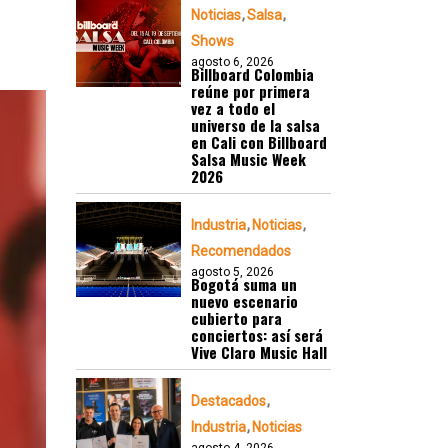
Noticias
Salsa
Shows
agosto 6, 2026
Billboard Colombia
reúne por primera
vez a todo el
universo de la salsa
en Cali con Billboard
Salsa Music Week
2026
Industria
Noticias
Recomendados
agosto 5, 2026
Bogotá suma un
nuevo escenario
cubierto para
conciertos: así será
Vive Claro Music Hall
Destacados
Industria
Noticias