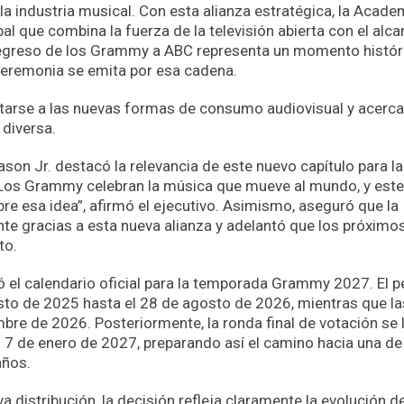
la industria musical. Con esta alianza estratégica, la Acade
l que combina la fuerza de la televisión abierta con el alc
regreso de los Grammy a ABC representa un momento históri
ceremonia se emita por esa cadena.
tarse a las nuevas formas de consumo audiovisual y acercar
diversa.
on Jr. destacó la relevancia de este nuevo capítulo para la
. “Los Grammy celebran la música que mueve al mundo, y este
 esa idea”, afirmó el ejecutivo. Asimismo, aseguró que la
te gracias a esta nueva alianza y adelantó que los próximo
to.
ó el calendario oficial para la temporada Grammy 2027. El p
osto de 2025 hasta el 28 de agosto de 2026, mientras que la
re de 2026. Posteriormente, la ronda final de votación se 
l 7 de enero de 2027, preparando así el camino hacia una de
años.
distribución, la decisión refleja claramente la evolución de