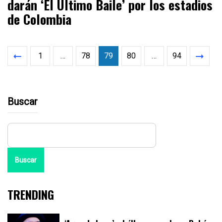
darán ‘El Último Baile’ por los estadios
de Colombia
1
…
78
79
80
…
94
Buscar
Buscar
TRENDING